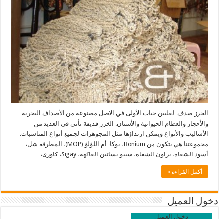
الخرز صدف الفلبين حبات الأولى في الاصل مصنوعة من الأصداف البحرية
والأحجار والعظام الحيوانية والأسنان. الخرز قذيفة تأتي في العديد من
الأساليب والأنواع ويمكن ارتداؤها مثل المجوهرات لجميع أنواع المناسبات.
مجموعتنا هي يتكون من Bonium، بوكا، أم اللؤلؤ (MOP)، المطرقة شل،
أسود الشفاه، براون الشفاه، سيبو بساتين الفاكهة، Sigay، كاورى، …
أكمل القراءة »
دخول العميل
دخول العميل