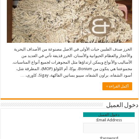
الخرز صدف الفلبين حبات الأولى في الاصل مصنوعة من الأصداف البحرية
والأحجار والعظام الحيوانية والأسنان. الخرز قذيفة تأتي في العديد من
الأساليب والأنواع ويمكن ارتداؤها مثل المجوهرات لجميع أنواع المناسبات.
مجموعتنا هي يتكون من Bonium، بوكا، أم اللؤلؤ (MOP)، المطرقة شل،
أسود الشفاه، براون الشفاه، سيبو بساتين الفاكهة، Sigay، كاورى، …
أكمل القراءة »
دخول العميل
دخول العميل
Email Address:
Password: