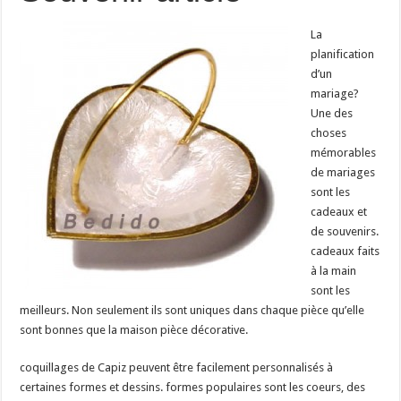
La
planification
d’un
mariage?
Une des
choses
mémorables
de mariages
sont les
cadeaux et
de souvenirs.
cadeaux faits
à la main
sont les
meilleurs. Non seulement ils sont uniques dans chaque pièce qu’elle
sont bonnes que la maison pièce décorative.
coquillages de Capiz peuvent être facilement personnalisés à
certaines formes et dessins. formes populaires sont les coeurs, des