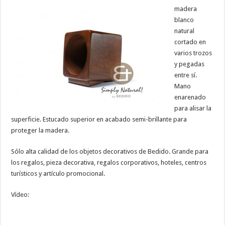
madera
blanco
natural
cortado
en
varios
trozos
y
pegadas
entre sí
.
Mano
enarenado
para
alisar la
superficie
.
Estucado superior
en acabado
semi-brillante
para
proteger la madera
.
Sólo
alta
calidad de los objetos
decorativos de
Bedido
.
Grande para
los regalos
,
pieza decorativa
,
regalos corporativos
,
hoteles,
centros
turísticos y
artículo promocional.
Vídeo: