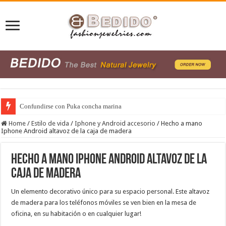
Confundirse con Puka concha marina
Etiquetado privado Accesorios de Moda
Home
/
Estilo de vida
/
Iphone y Android accesorio
/
Hecho a mano
Iphone Android altavoz de la caja de madera
Hecho a mano Iphone Android altavoz de la
caja de madera
Un
elemento decorativo
único para su
espacio personal
.
Este altavoz
de madera
para los teléfonos móviles
se ven bien
en la mesa de
oficina,
en su habitación o
en cualquier lugar!